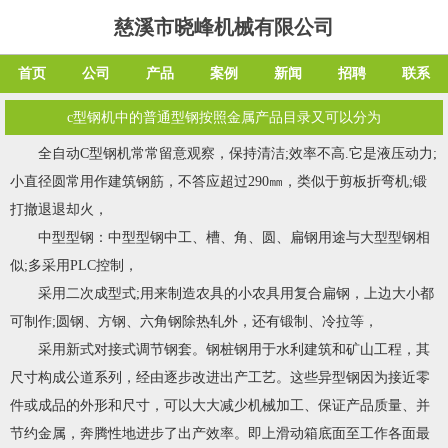
慈溪市晓峰机械有限公司
首页
公司
产品
案例
新闻
招聘
联系
c型钢机中的普通型钢按照金属产品目录又可以分为
全自动C型钢机常常留意观察，保持清洁;效率不高.它是液压动力;
小直径圆常用作建筑钢筋，不答应超过290㎜，类似于剪板折弯机;锻
打撤退退却火，
中型型钢：中型型钢中工、槽、角、圆、扁钢用途与大型型钢相
似;多采用PLC控制，
采用二次成型式;用来制造农具的小农具用复合扁钢，上边大小都
可制作;圆钢、方钢、六角钢除热轧外，还有锻制、冷拉等，
采用新式对接式调节钢套。钢桩钢用于水利建筑和矿山工程，其
尺寸构成公道系列，经由逐步改进出产工艺。这些异型钢因为接近零
件或成品的外形和尺寸，可以大大减少机械加工、保证产品质量、并
节约金属，奔腾性地进步了出产效率。即上滑动箱底面至工作各面最