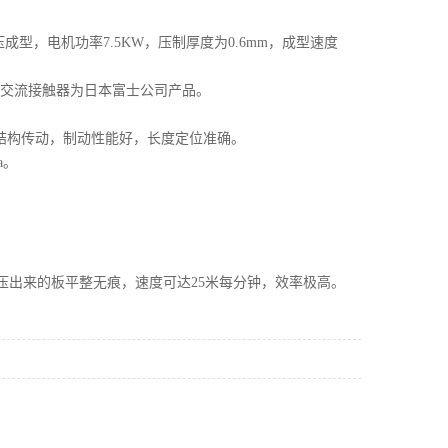
成型，电机功率7.5KW，压制厚度为0.6mm，成型速度
，交流接触器为日本富士公司产品。
条结构传动，制动性能好，长度定位准确。
a。
压出来的板平整无痕，速度可达25米每分钟，效率极高。