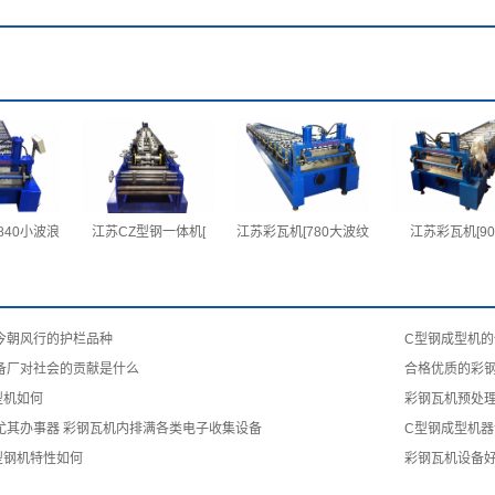
840小波浪
江苏CZ型钢一体机[
江苏彩瓦机[780大波纹
江苏彩瓦机[90
今朝风行的护栏品种
C型钢成型机
备厂对社会的贡献是什么
合格优质的彩
型机如何
彩钢瓦机预处
尤其办事器 彩钢瓦机内排满各类电子收集设备
C型钢成型机
型钢机特性如何
彩钢瓦机设备