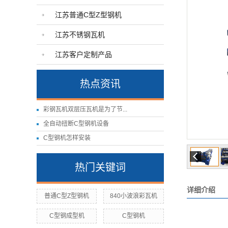
江苏普通C型Z型钢机
江苏不锈钢瓦机
江苏客户定制产品
热点资讯
彩钢瓦机双层压瓦机是为了节...
全自动扭断C型钢机设备
C型钢机怎样安装
热门关键词
详细介绍
普通C型Z型钢机
840小波浪彩瓦机
C型钢成型机
C型钢机