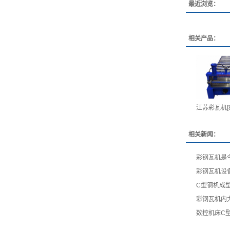
最近浏览：
相关产品：
江苏彩瓦机[
相关新闻：
彩钢瓦机是
彩钢瓦机设
C型钢机成
彩钢瓦机内
数控机床C