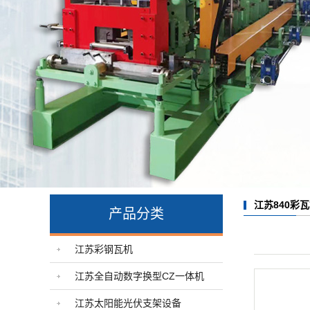
江苏
江苏客
江苏840彩
产品分类
江苏彩钢瓦机
江苏全自动数字换型CZ一体机
江苏太阳能光伏支架设备