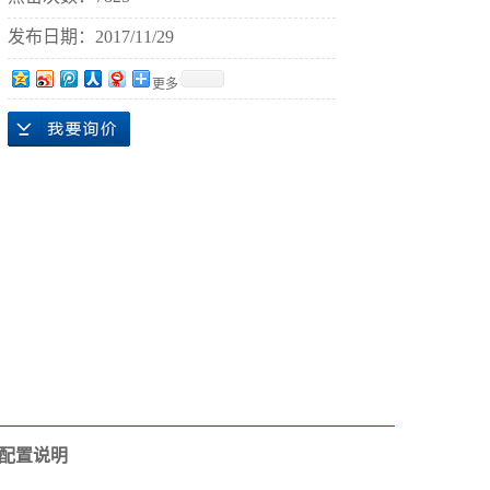
发布日期：
2017/11/29
更多
配置说明