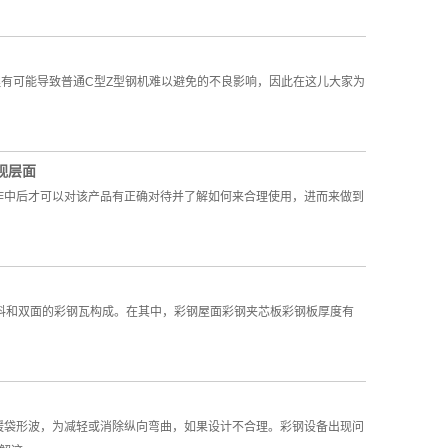
有可能导致普通C型Z型钢机难以避免的不良影响，因此在这儿大家为
视层面
作中后才可以对该产品有正确对待并了解如何来合理使用，进而来做到
充料和双面的彩钢瓦构成。在其中，彩钢屋面彩钢夹芯板彩钢板厚度有
缓袋形波，为减轻或消除纵向弯曲，如果设计不合理。彩钢设备出现问