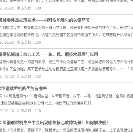
效率、高一致性的零件加工，尤其适配多品种、小批量、结构复杂的非标零件需求。
6-01-10 点击次数：100
机械零件热处理技术——材料性能强化的关键环节
件制造过程中，热处理是保障材料力学性能、延长零件使用寿命的核心工序。通过特
耐磨性等性能的精准调控。合理的热处理工艺搭配精密加工技术，可显著提升机械零
6-01-10 点击次数：105
精密机械加工核心工艺——车、铣、磨技术原理与应用
是现代装备制造业的基础支撑，通过专业化设备与工艺，将金属坯料转化为符合设计
零件加工全流程，其工艺参数控制与精度把控直接决定产品质量与使用寿命。一、车
6-01-10 点击次数：102
C型钢成型机的优势有哪些
极高（自动化连续作业）连续成型：从带钢开卷、校平、冲孔、成型到切断，全部由机器
，高速机型甚至能达到20米/分钟以上，相比传统的焊接或切割
6-01-10 点击次数：118
C 型钢成型机生产中会出现哪些核心故障场景？如何解决呢？
偏差（尺寸超差、翼缘不平、腹板弯曲）常见原因轧辊间隙调整不当，上下轧辊错位