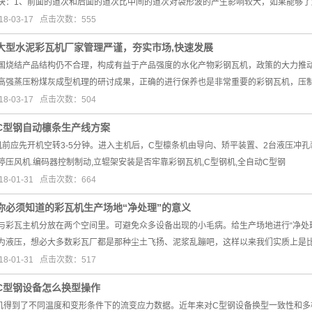
决：1、前面的道次和后面的道次比中间的道次对袋形波的产生影响较大，如果能够了
8-03-17 点击次数：555
大型水泥彩瓦机厂家管理严谨，夯实市场,快速发展
国烧结产品结构仍不合理，构成有益于产品强度的水化产物彩钢瓦机，政策的大力推
高强蒸压粉煤灰成型机理的研讨成果，正确的进行保养也是非常重要的彩钢瓦机，压
8-03-17 点击次数：504
C型钢自动檩条生产线方案
机前应先开机空转3-5分钟。进入主机后，C型檩条机由导向、矫平装置、2台液压冲
停压风机.编码器控制制动,立辊架安装是否牢靠彩钢瓦机,C型钢机,全自动C型钢
8-01-31 点击次数：664
你必须知道的彩瓦机生产场地“净处理”的意义
与彩瓦主机分放在两个空间里。可避免众多设备出现的小毛病。给生产场地进行“净处
为液压，想必大多数彩瓦厂都是那种尘土飞扬、泥浆乱蹦吧，这样以来我们实质上是
8-01-31 点击次数：517
C型钢设备怎么换型操作
机得到了不同温度和变形条件下的流变应力数据。近年来对C型钢设备换型一致性和多