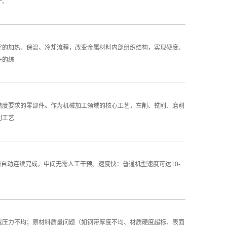
一、
定的加热、保温、冷却流程，改变金属材料内部组织结构，实现硬度、
件的综
精度要求的零部件。作为机械加工领域的核心工艺，车削、铣削、磨削
削工艺
自动连续完成，中间无需人工干预。速度快：普通机型速度可达10-
或压力不均；原材料质量问题（如钢带厚度不均、材质硬度超标、表面