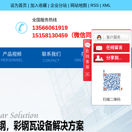
设为首页
|
加入收藏
|
企业分站
|
网站地图
|
RSS
|
XML
全国服务热线
13566061919
15158130459（微信同步）
客户服务
在线留言
在
产品视频
联系我们
在线留言
线
分享到...
PERSONNEL
ONLINE MESSAGE
CONTACT
客
服
扫描二维码