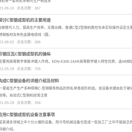
钢机有一套热轧带钢可生产制造多
1-06-10 点击次数：367
探讨C型钢成型机的主要用途
能够替代人力，提高生产效率，无需出模，普通C型Z型钢机数控车床实际操作设定主
锈钢板材及有色金属电缆线（圆，
1-06-02 点击次数：386
彩钢压瓦C型钢成型机的操纵
定要用高等数学单脉冲键入作用，KDN-K306-24AR高等数学键入特性优质，选A
1-05-29 点击次数：705
构成C型钢设备的详细介绍及材料
是一套能生产生产多种规格C-型钢檩条制品的热轧单卷成形机组。该设备关键由处于
统等。自动式C型钢机经常注意
1-05-29 点击次数：358
应用C型钢成型机设备注意事项
是其诸多领域之中十分火爆的设备，而冷弯机械设备也变成一些加工厂之中不能缺乏
详细介绍。