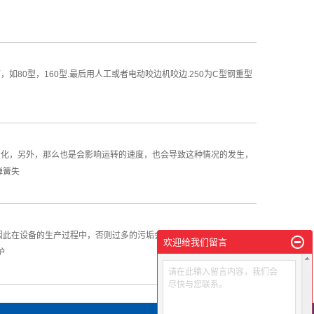
80型，160型.最后用人工或者电动咬边机咬边.250为C型钢重型
老化，另外，那么也是会影响运转的速度，也会导致这种情况的发生，
弹簧失
因此在设备的生产过程中，否则过多的污垢会影响压瓦机的正常运转，
欢迎给我们留言
护
请在此输入留言内容，我们会
尽快与您联系。