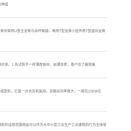
拉伸或
骨吊架将U型主龙骨与丝杆联接，再用T型龙骨小挂件将T型竖向龙骨
共享。1.先试剪不一样薄厚板材，由薄至厚，客户应了解剪板
成型机，它是一台水压机驱动，且输出功率很大，一般在22KW左
钢机的适用范围商品可以作为大中小型工业生产工业建筑的行为主体受