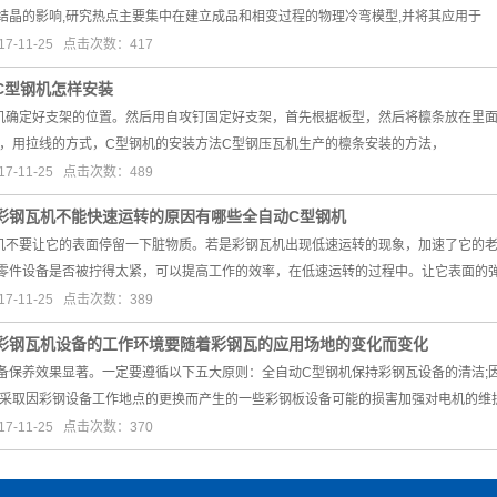
结晶的影响,研究热点主要集中在建立成品和相变过程的物理冷弯模型,并将其应用于
7-11-25 点击次数：417
C型钢机怎样安装
机确定好支架的位置。然后用自攻钉固定好支架，首先根据板型，然后将檩条放在里面，如
上，用拉线的方式，C型钢机的安装方法C型钢压瓦机生产的檩条安装的方法，
7-11-25 点击次数：489
彩钢瓦机不能快速运转的原因有哪些全自动C型钢机
机不要让它的表面停留一下脏物质。若是彩钢瓦机出现低速运转的现象，加速了它的
零件设备是否被拧得太紧，可以提高工作的效率，在低速运转的过程中。让它表面的
7-11-25 点击次数：389
彩钢瓦机设备的工作环境要随着彩钢瓦的应用场地的变化而变化
备保养效果显著。一定要遵循以下五大原则：全自动C型钢机保持彩钢瓦设备的清洁;
;采取因彩钢设备工作地点的更换而产生的一些彩钢板设备可能的损害加强对电机的维
7-11-25 点击次数：370