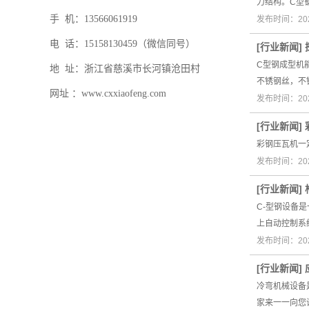
力结构。C型
手 机：13566061919
发布时间：202
电 话：
15158130459（微信同号）
[
行业新闻
]
C型钢成型机
地 址：浙江省慈溪市长河镇沧田村
不锈钢丝，不
网址 ：www.cxxiaofeng.com
发布时间：202
[
行业新闻
]
彩钢压瓦机一
发布时间：202
[
行业新闻
]
C-型钢设备
上自动控制系
发布时间：202
[
行业新闻
]
冷弯机械设备
家来一一向您