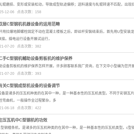
轧辊磨损、变形或安装松动，导致成型轨迹偏移；送料速度与轧辊转速不匹配，出现
5-12-06 点击次数：158
双层C型钢机机器设备的运用范畴
杆用拉爆地脚螺栓固定不动在混凝土楼板之后，即丝杆安裝结束后，首先用U型安装龙
联接。插电运行设备开展试运行，
1-07-20 点击次数：382
二手C型钢机輔助设备剪板机的维护保养
助设备剪板机的维护保养怎样开展，许多顾客联系我厂资询，在下文中小型编为您开展
1-07-20 点击次数：393
有关C型钢成型机设备的设备调节
设备是诸多的压瓦机种类的在其中一种，是一种基本性的压瓦机类型。不同于彩钢瓦片
控弯曲机，一般操作全过程繁杂，多
1-06-18 点击次数：422
在压瓦机中C型钢机的功效
C型钢檀条机，是诸多的压瓦机种类的在其中一种，是一种基本性的压瓦机类型。c型