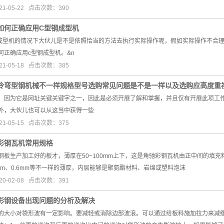
1-05-22 点击次数：390
如何正确应用C型钢成型机
成型机的情况下大伙儿是不是依照恰当的方法去执行实际操作呢，假如实际操作不合理
何正确应用c型钢成型机。&n
1-05-18 点击次数：385
冷弯型钢机械不一样规格型号选购常见问题是不是一样以及选购应高度重
，因为它是网址关键关键字之一，因此是必须开展了解和掌握，并且仅有开展此项工
外，大伙儿也可以从这当中获得一些
1-05-15 点击次数：375
彩钢瓦机常用规格
钢板生产加工好的板才，薄厚在50~100mm上下，这是角驰彩钢瓦机由正中间的填
.5mm、0.6mm等不一样的薄厚，内层能够是聚氨酯材料、岩绵或塑料泡沫
0-02-08 点击次数：391
彩钢设备出现问题的分析及解决
的大小对袋形波有一定影响。要减轻或消除边部波浪。可以通过给板料施加拉力来减