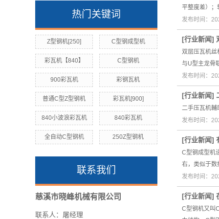
平整度差）；
热门关键词
发布时间：202
[
行业新闻
]
Z型钢机[250]
C型钢成型机
双层压瓦机丝
彩瓦机【840】
C型钢机
与U型主龙骨
发布时间：202
900彩瓦机
彩钢瓦机
[
行业新闻
]
普通C型Z型钢机
彩瓦机[900]
二手压瓦机輔
840小波浪彩瓦机
840彩瓦机
发布时间：202
全自动C型钢机
250Z型钢机
[
行业新闻
]
C型钢成型机
右，类似于数
联系我们
发布时间：202
[
行业新闻
]
慈溪市晓峰机械有限公司
C型钢机又叫
联系人：屠经理