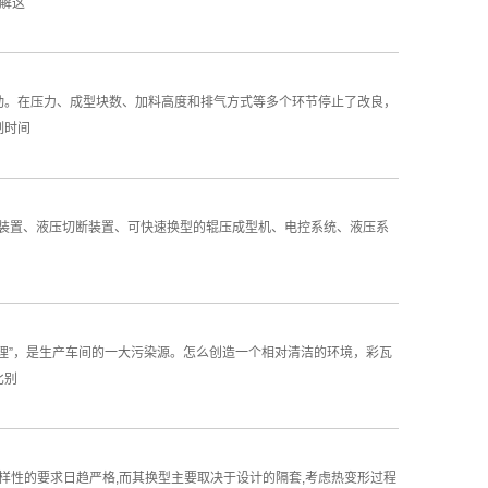
解这
动。在压力、成型块数、加料高度和排气方式等多个环节停止了改良，
制时间
孔装置、液压切断装置、可快速换型的辊压成型机、电控系统、液压系
理”，是生产车间的一大污染源。怎么创造一个相对清洁的环境，彩瓦
比别
样性的要求日趋严格,而其换型主要取决于设计的隔套,考虑热变形过程